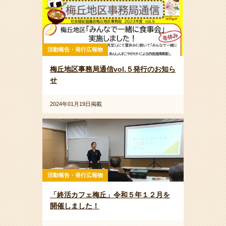
活動報告・発行広報物
梅丘地区事務局通信vol.５発行のお知ら
せ
2024年01月19日掲載
活動報告・発行広報物
「終活カフェ梅丘」令和５年１２月を
開催しました！