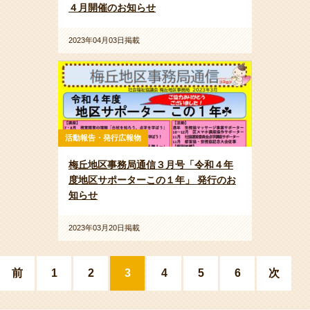
４月開催のお知らせ
2023年04月03日掲載
活動報告・発行広報物
梅丘地区事務局通信３月号「令和４年
度地区サポーターこの１年」 発行のお
知らせ
2023年03月20日掲載
前
1
2
3
4
5
6
次