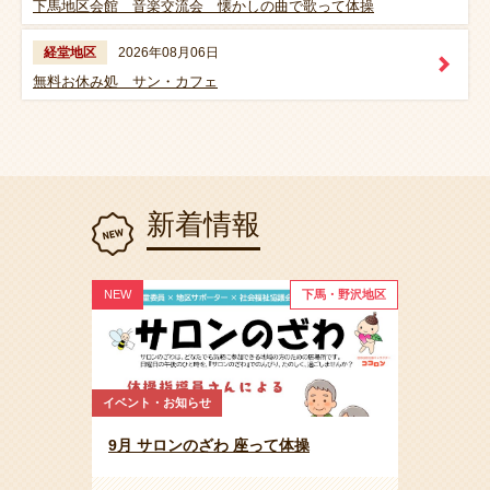
下馬地区会館 音楽交流会 懐かしの曲で歌って体操
経堂地区
2026年08月06日
無料お休み処 サン・カフェ
新着情報
NEW
下馬・野沢地区
イベント・お知らせ
9月 サロンのざわ 座って体操