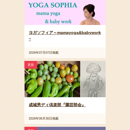
ヨガソフィア～mamayoga&babywork
~
2026年07月07日掲載
更新
成城男ディ倶楽部『園芸部会』
2026年06月30日掲載