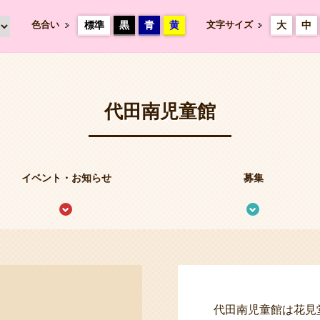
色合い
標準
黒
青
黄
文字サイズ
大
中
代田南児童館
イベント・お知らせ
募集
代田南児童館は花見