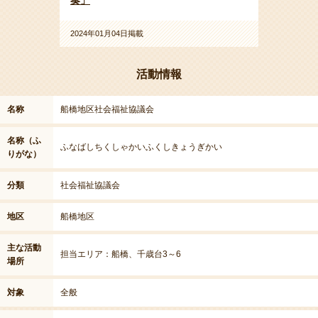
奏」
2024年01月04日掲載
活動情報
名称
船橋地区社会福祉協議会
名称（ふ
ふなばしちくしゃかいふくしきょうぎかい
りがな）
分類
社会福祉協議会
地区
船橋地区
主な活動
担当エリア：船橋、千歳台3～6
場所
対象
全般