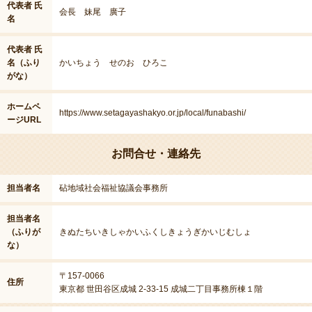
代表者 氏
会長 妹尾 廣子
名
代表者 氏
名（ふり
かいちょう せのお ひろこ
がな）
ホームペ
https://www.setagayashakyo.or.jp/local/funabashi/
ージURL
お問合せ・連絡先
担当者名
砧地域社会福祉協議会事務所
担当者名
（ふりが
きぬたちいきしゃかいふくしきょうぎかいじむしょ
な）
〒157-0066
住所
東京都 世田谷区成城 2-33-15 成城二丁目事務所棟１階