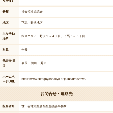
りがな）
分類
社会福祉協議会
地区
下馬・野沢地区
主な活動
担当エリア：野沢１～４丁目、下馬５～６丁目
場所
対象
全般
代表者 氏
会長 滝嶋 秀夫
名
ホームペ
https://www.setagayashakyo.or.jp/local/nozawa/
ージURL
お問合せ・連絡先
担当者名
世田谷地域社会福祉協議会事務所