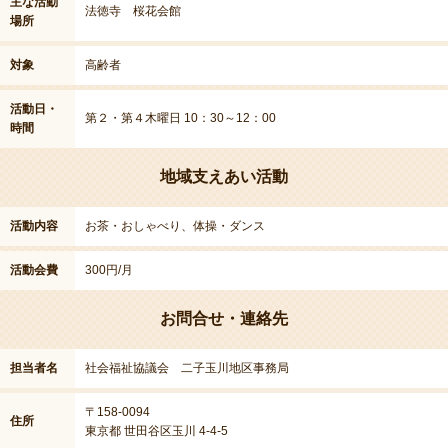
主な活動
法徳寺 桜花会館
場所
対象
高齢者
活動日・
第２・第４木曜日 10：30～12：00
時間
地域支えあい活動
活動内容
お茶・おしゃべり、体操・ダンス
活動会費
300円/月
お問合せ・連絡先
担当者名
社会福祉協議会 二子玉川地区事務局
〒158-0094
住所
東京都 世田谷区玉川 4-4-5