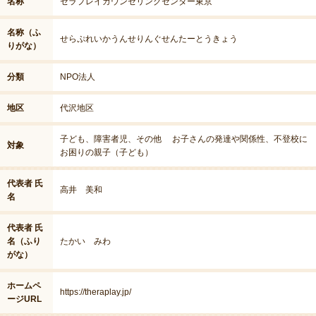
名称
セラプレイカウンセリングセンター東京
名称（ふ
せらぷれいかうんせりんぐせんたーとうきょう
りがな）
分類
NPO法人
地区
代沢地区
子ども、障害者児、その他 お子さんの発達や関係性、不登校に
対象
お困りの親子（子ども）
代表者 氏
高井 美和
名
代表者 氏
名（ふり
たかい みわ
がな）
ホームペ
https://theraplay.jp/
ージURL