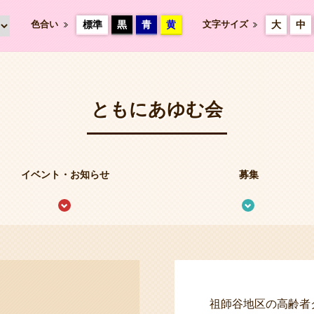
色合い
標準
黒
青
黄
文字サイズ
大
中
ともにあゆむ会
イベント・お知らせ
募集
祖師谷地区の高齢者