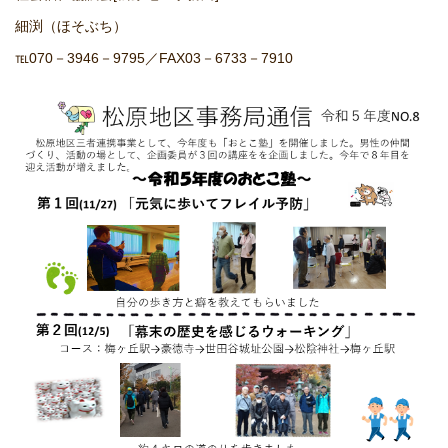
細渕（ほそぶち）
℡070－3946－9795／FAX03－6733－7910