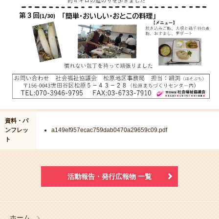
資料・パ
ンフレッ
a149ef957ecac759dab0470a29659c09.pdf
ト
活動報告・発行広報物 一覧
ホーム