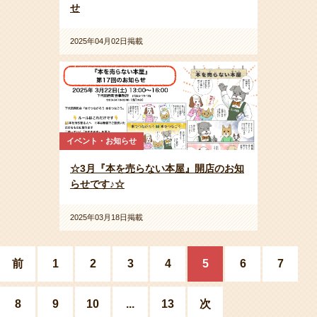
せ
2025年04月02日掲載
イベント・お知らせ
☆3月『本を売らない本屋』開店のお知
らせです♪☆
2025年03月18日掲載
前
1
2
3
4
5
6
7
8
9
10
...
13
次