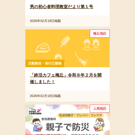
男の初心者料理教室だより第１号
2026年02月18日掲載
梅丘地区
活動報告・発行広報物
「終活カフェ梅丘」令和８年２月を開
催しました！
2026年02月18日掲載
上馬地区