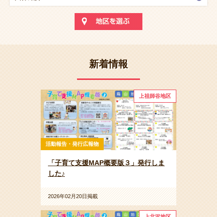
新着情報
上祖師谷地区
活動報告・発行広報物
「子育て支援MAP概要版３」発行しま
した♪
2026年02月20日掲載
上北沢地区