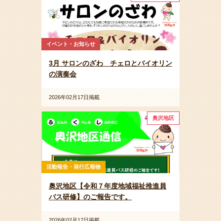
イベント・お知らせ
3月 サロンのざわ チェロとバイオリン
の演奏会
2026年02月17日掲載
奥沢地区
活動報告・発行広報物
奥沢地区【令和７年度地域福祉推進員
バス研修】のご報告です。
2026年02月17日掲載