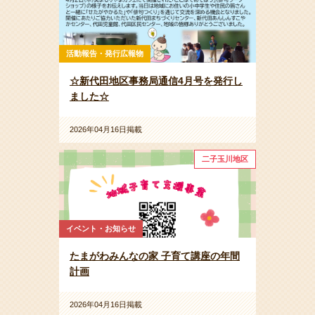
活動報告・発行広報物
☆新代田地区事務局通信4月号を発行し
ました☆
2026年04月16日掲載
二子玉川地区
イベント・お知らせ
たまがわみんなの家 子育て講座の年間
計画
2026年04月16日掲載