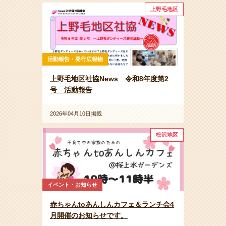
上野毛地区
活動報告・発行広報物
上野毛地区社協News 令和8年度第2
号 活動報告
2026年04月10日掲載
松沢地区
イベント・お知らせ
赤ちゃんtoあんしんカフェ＆ランチ会4
月開催のお知らせです。