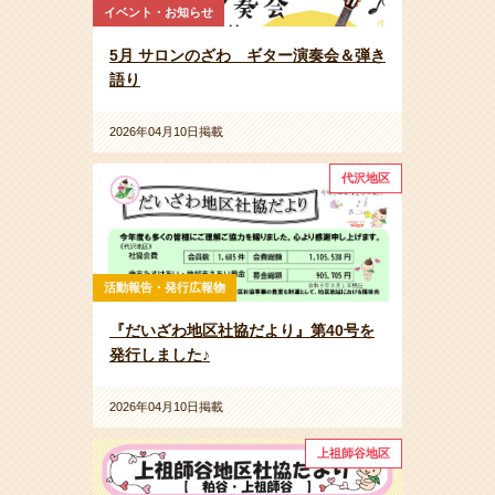
イベント・お知らせ
5月 サロンのざわ ギター演奏会＆弾き
語り
2026年04月10日掲載
代沢地区
活動報告・発行広報物
『だいざわ地区社協だより』第40号を
発行しました♪
2026年04月10日掲載
上祖師谷地区