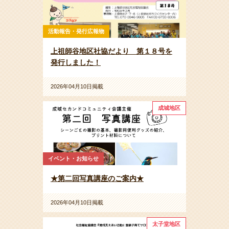
活動報告・発行広報物
上祖師谷地区社協だより 第１８号を
発行しました！
2026年04月10日掲載
成城地区
イベント・お知らせ
★第二回写真講座のご案内★
2026年04月10日掲載
太子堂地区