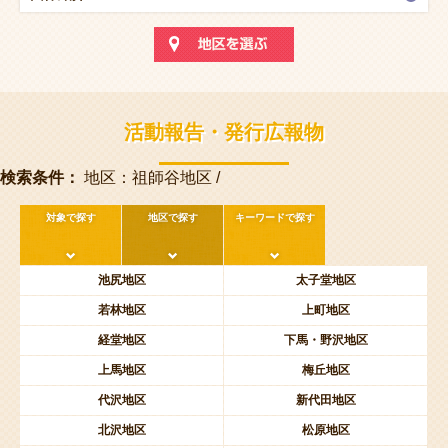
活動報告・発行広報物
検索条件：
地区：祖師谷地区 /
対象で探す
地区で探す
キーワードで探す
池尻地区
太子堂地区
若林地区
上町地区
経堂地区
下馬・野沢地区
上馬地区
梅丘地区
代沢地区
新代田地区
北沢地区
松原地区