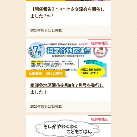
【開催報告】°˖✧° 七夕交流会を開催し
ました °✧˖°
2026年07月17日掲載
祖師谷地区
活動報告・発行広報物
祖師谷地区通信令和8年7月号を発行し
ました！
2026年07月17日掲載
祖師谷地区