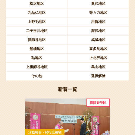
松沢地区
奥沢地区
九品仏地区
等々力地区
上野毛地区
用賀地区
二子玉川地区
深沢地区
祖師谷地区
成城地区
船橋地区
喜多見地区
砧地区
上北沢地区
上祖師谷地区
烏山地区
その他
選択解除
新着一覧
祖師谷地区
活動報告・発行広報物