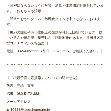
・三密にならないように対策、消毒・体温測定対策をしていま
す。（おもちゃも消毒）
・通常のおやつタイム・離乳食タイムは中止となっておりま
す。
【風邪の症状や37.5度以上の発熱が4日以上続いている方、強
いだるさや倦怠感、息苦しさ、呼吸困難がある方、世田谷区新
型コロナウィルス相談窓口
電話：03-5432-2111（平日8:30～17:15）ご相談ください。】
～～～～～～～～～～～～～～～～～～～～～～～～～～～～
～～～～～～
【「松原子育て応援隊」についての問合せ先】
代表 三橋 直子
携帯：080-5172-3881
メールアドレス
jp-10538@jcom.home.ne.jp