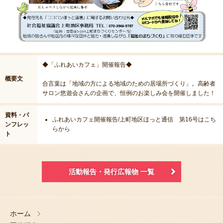
◆「ふれあいカフェ」開催報告◆
概要文
合言葉は「地域の方による地域のための居場所づくり」。高齢者
サロン悠遊会さんの企画で、恒例のお楽しみ会を開催しました！
資料・パ
ふれあいカフェ開催報告/上町地区ほっと通信 第16号はこち
ンフレッ
らから
ト
活動報告・発行広報物 一覧
ホーム