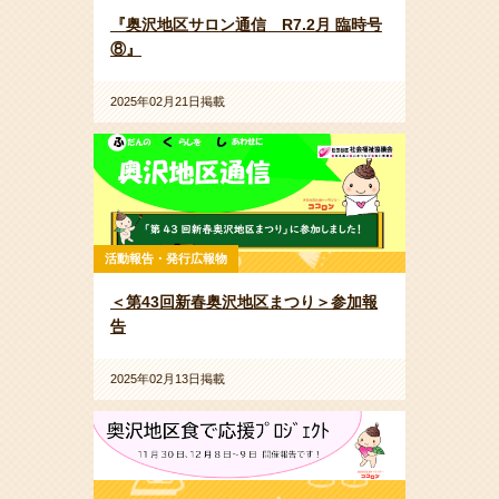
『奥沢地区サロン通信 R7.2月 臨時号
⑧』
2025年02月21日掲載
活動報告・発行広報物
＜第43回新春奥沢地区まつり＞参加報
告
2025年02月13日掲載