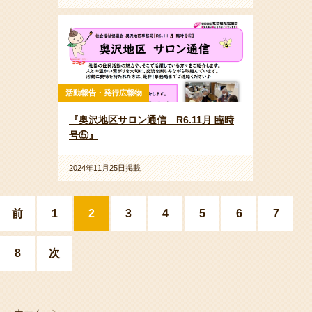
活動報告・発行広報物
『奥沢地区サロン通信 R6.11月 臨時
号⑤』
2024年11月25日掲載
前
1
2
3
4
5
6
7
8
次