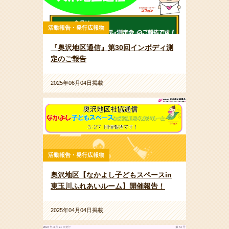
活動報告・発行広報物
『奥沢地区通信』第30回インボディ測
定のご報告
2025年06月04日掲載
活動報告・発行広報物
奥沢地区【なかよし子どもスペースin
東玉川ふれあいルーム】開催報告！
2025年04月04日掲載