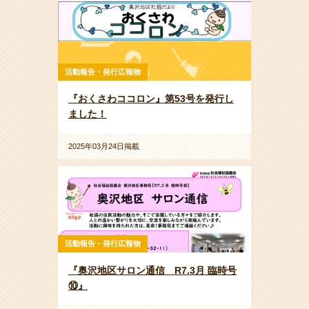
活動報告・発行広報物
『おくさわココロン』第53号を発行し
ました！
2025年03月24日掲載
活動報告・発行広報物
『奥沢地区サロン通信 R7.3月 臨時号
⑩』