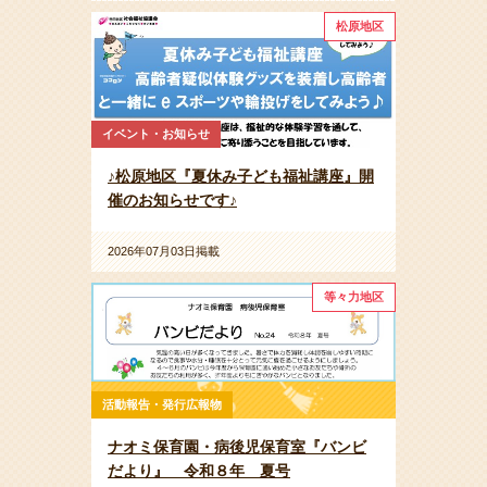
松原地区
イベント・お知らせ
♪松原地区『夏休み子ども福祉講座』開
催のお知らせです♪
2026年07月03日掲載
等々力地区
活動報告・発行広報物
ナオミ保育園・病後児保育室『バンビ
だより』 令和８年 夏号