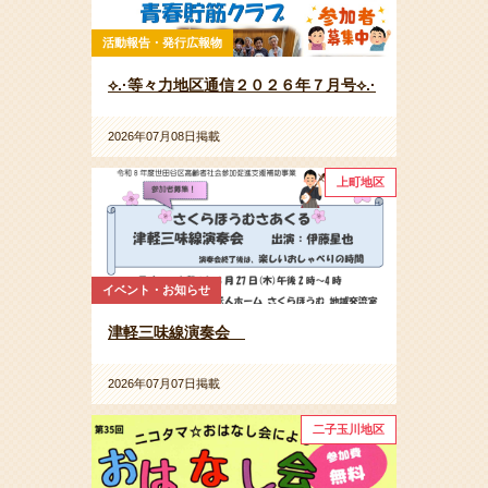
活動報告・発行広報物
⟡.·等々力地区通信２０２６年７月号⟡.·
2026年07月08日掲載
上町地区
イベント・お知らせ
津軽三味線演奏会
2026年07月07日掲載
二子玉川地区