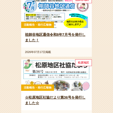
活動報告・発行広報物
祖師谷地区通信令和8年7月号を発行し
ました！
2026年07月17日掲載
松原地区
活動報告・発行広報物
☆松原地区社協だより第36号を発行し
ました☆