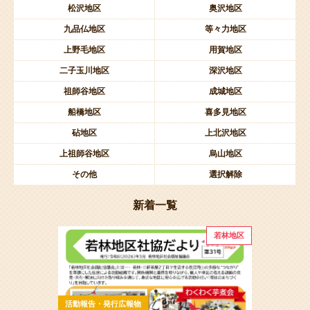
松沢地区
奥沢地区
九品仏地区
等々力地区
上野毛地区
用賀地区
二子玉川地区
深沢地区
祖師谷地区
成城地区
船橋地区
喜多見地区
砧地区
上北沢地区
上祖師谷地区
烏山地区
その他
選択解除
新着一覧
若林地区
活動報告・発行広報物