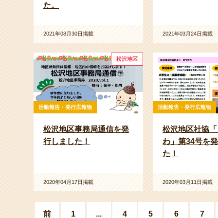
た。
2021年08月30日掲載
2021年03月24日掲載
松沢地区
活動報告・発行広報物
活動報告・発行広報物
松沢地区事務局通信を発
松沢地区社協「
行しました！
わ」第34号を
た！
2020年04月17日掲載
2020年03月11日掲載
前
1
...
4
5
6
7