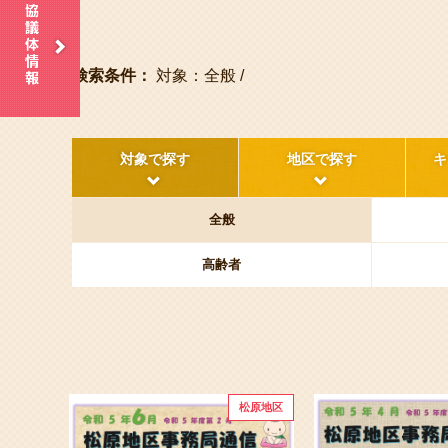
検索条件：
対象：全般 /
対象で探す
地区で探す
キ
全般
高齢者
松原地区