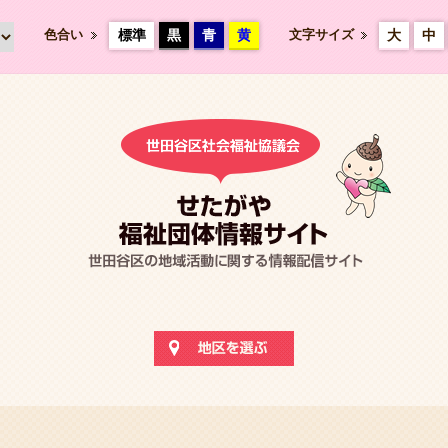
色合い
標準
黒
青
黄
文字サイズ
大
中