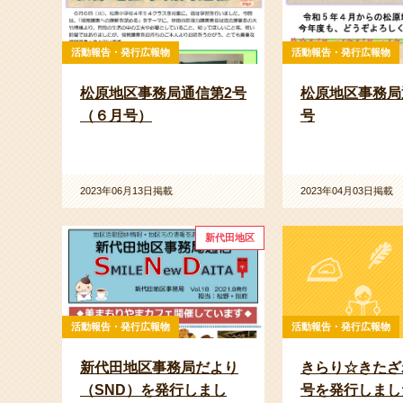
活動報告・発行広報物
活動報告・発行広報物
松原地区事務局通信第2号
松原地区事務局
（６月号）
号
2023年06月13日掲載
2023年04月03日掲載
新代田地区
活動報告・発行広報物
活動報告・発行広報物
新代田地区事務局だより
きらり☆きたざ
（SND）を発行しまし
号を発行しまし