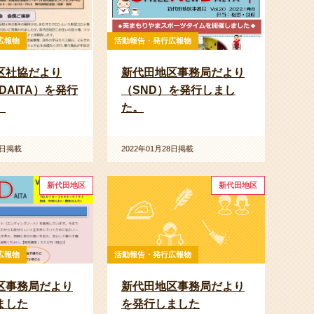
広報物
活動報告・発行広報物
区社協だより
新代田地区事務局だより
DAITA）を発行
（SND）を発行しまし
。
た。
8日掲載
2022年01月28日掲載
新代田地区
新代田地区
広報物
活動報告・発行広報物
区事務局だより
新代田地区事務局だより
ました
を発行しました