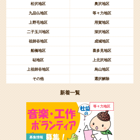
松沢地区
奥沢地区
九品仏地区
等々力地区
上野毛地区
用賀地区
二子玉川地区
深沢地区
祖師谷地区
成城地区
船橋地区
喜多見地区
砧地区
上北沢地区
上祖師谷地区
烏山地区
その他
選択解除
新着一覧
等々力地区
募集情報