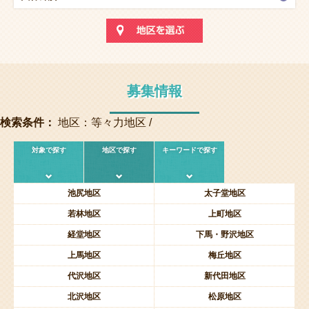
募集情報
検索条件：
地区：等々力地区 /
対象で探す
地区で探す
キーワードで探す
池尻地区
太子堂地区
若林地区
上町地区
経堂地区
下馬・野沢地区
上馬地区
梅丘地区
代沢地区
新代田地区
北沢地区
松原地区