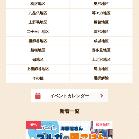
松沢地区
奥沢地区
九品仏地区
等々力地区
上野毛地区
用賀地区
二子玉川地区
深沢地区
祖師谷地区
成城地区
船橋地区
喜多見地区
砧地区
上北沢地区
上祖師谷地区
烏山地区
その他
選択解除
イベントカレンダー
新着一覧
NEW
松沢地区