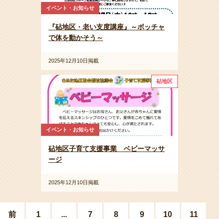
イベント・お知らせ
『砧地区・老い支度講座』～ボッチャ
で体を動かそう～
2025年12月10日掲載
砧地区
イベント・お知らせ
砧地区子育て支援事業 ベビーマッサ
ージ
2025年12月10日掲載
前
1
...
7
8
9
10
11