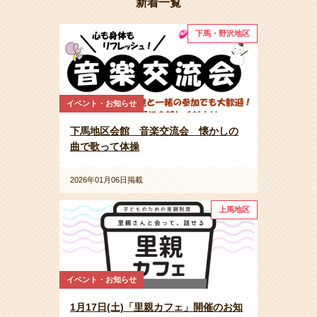
新着一覧
下馬・野沢地区
イベント・お知らせ
下馬地区会館 音楽交流会 懐かしの
曲で歌って体操
2026年01月06日掲載
上馬地区
イベント・お知らせ
1月17日(土)「里親カフェ」開催のお知