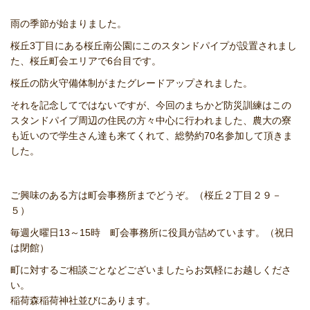
雨の季節が始まりました。
桜丘3丁目にある桜丘南公園にこのスタンドパイプが設置されまし
た、桜丘町会エリアで6台目です。
桜丘の防火守備体制がまたグレードアップされました。
それを記念してではないですが、今回のまちかど防災訓練はこの
スタンドパイプ周辺の住民の方々中心に行われました、農大の寮
も近いので学生さん達も来てくれて、総勢約70名参加して頂きま
した。
ご興味のある方は町会事務所までどうぞ。（桜丘２丁目２９－
５）
毎週火曜日13～15時 町会事務所に役員が詰めています。（祝日
は閉館）
町に対するご相談ごとなどございましたらお気軽にお越しくださ
い。
稲荷森稲荷神社並びにあります。