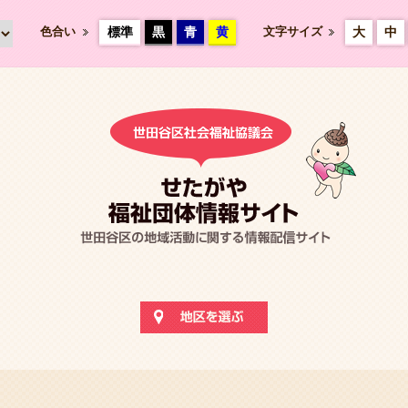
色合い
標準
黒
青
黄
文字サイズ
大
中