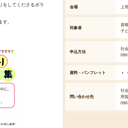
りをしてくださるボラ
会場
上用
ます。
資
対象者
子
社
申込方法
090
資料・パンフレット
社
問い合わせ先
用賀
090