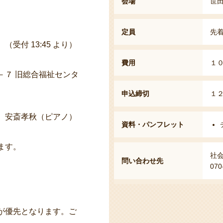
会場
世
定員
先
付 13:45 より）
費用
１
－７ 旧総合福祉センタ
申込締切
１
、安斎孝秋（ピアノ）
資料・パンフレット
ます。
社
問い合わせ先
070
が優先となります。ご