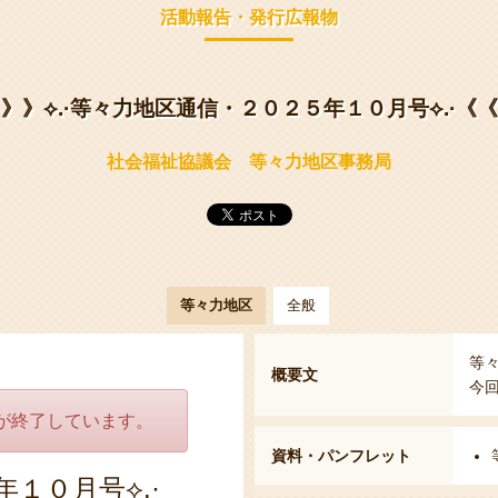
活動報告・発行広報物
》》⟡.·等々力地区通信・２０２５年１０月号⟡.·《《
社会福祉協議会 等々力地区事務局
等々力地区
全般
等
概要文
今
が終了しています。
資料・パンフレット
年１０月号⟡.·