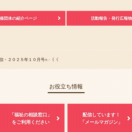
催団体の紹介ページ
活動報告・発行広報物
通信・２０２５年１０月号⟡.·《《
お役立ち情報
「福祉の相談窓口」
配信しています！
をご利用ください
「メールマガジン」