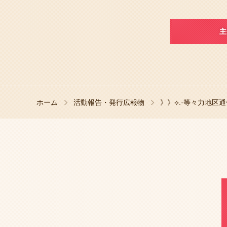
主
ホーム
活動報告・発行広報物
》》⟡.·等々力地区