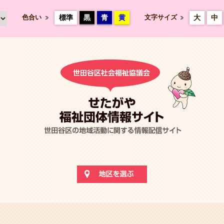
色合い
標準
黒
青
黄
文字サイズ
大
中