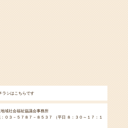
チラシはこちらです
沢地域社会福祉協議会事務所
話：０３－５７８７－８５３７ （平日 ８：３０～１７：１
）