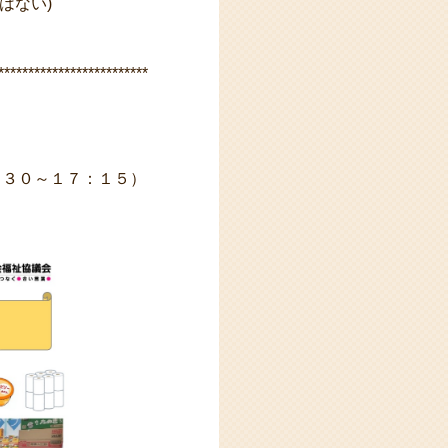
はない)
*************************
：３０～１７：１５）