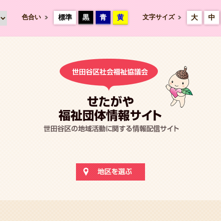
色合い
標準
黒
青
黄
文字サイズ
大
中