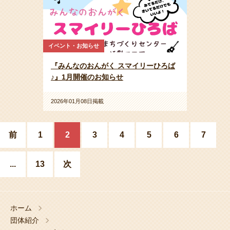
イベント・お知らせ
『みんなのおんがく スマイリーひろば
♪』1月開催のお知らせ
2026年01月08日掲載
前
1
2
3
4
5
6
7
...
13
次
ホーム
団体紹介