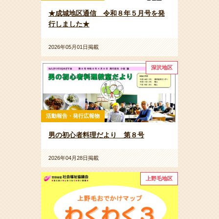
★成城地区通信 令和８年５月号を発
行しました★
2026年05月01日掲載
深沢地区
活動報告・発行広報物
男の初心者料理だより 第８号
2026年04月28日掲載
上野毛地区