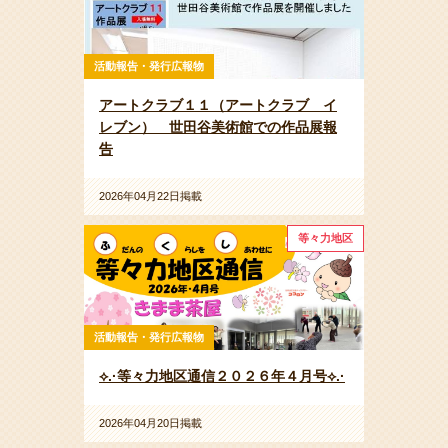
活動報告・発行広報物
アートクラブ１１（アートクラブ イ
レブン） 世田谷美術館での作品展報
告
2026年04月22日掲載
等々力地区
活動報告・発行広報物
⟡.·等々力地区通信２０２６年４月号⟡.·
2026年04月20日掲載