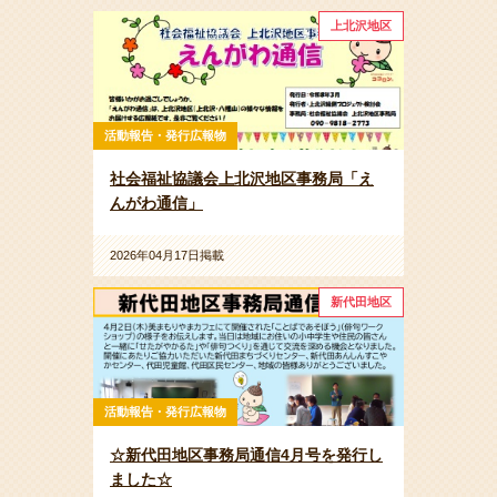
上北沢地区
活動報告・発行広報物
社会福祉協議会上北沢地区事務局「え
んがわ通信」
2026年04月17日掲載
新代田地区
活動報告・発行広報物
☆新代田地区事務局通信4月号を発行し
ました☆