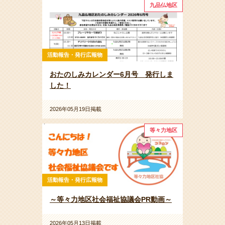
九品仏地区
活動報告・発行広報物
おたのしみカレンダー6月号 発行しま
した！
2026年05月19日掲載
等々力地区
活動報告・発行広報物
～等々力地区社会福祉協議会PR動画～
2026年05月13日掲載