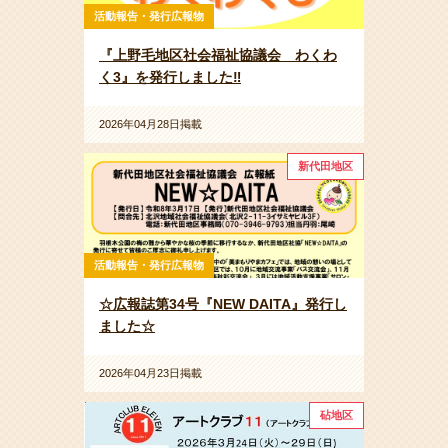
活動報告・発行広報物
『上野毛地区社会福祉協議会 わくわ
く3』を発行しました‼
2026年04月28日掲載
新代田地区
活動報告・発行広報物
☆広報誌第34号『NEW DAITA』発行し
ました☆
2026年04月23日掲載
砧地区