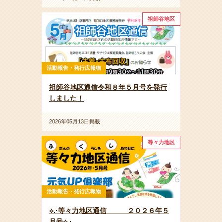
祖師谷地区
活動報告・発行広報物
祖師谷地区通信令和８年５月号を発行
しました！
2026年05月13日掲載
等々力地区
活動報告・発行広報物
⟡.·等々力地区通信 ２０２６年５
月号⟡.·