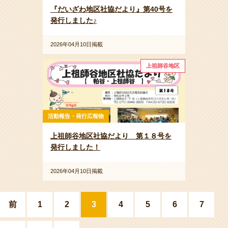
『だいざわ地区社協だより』第40号を
発行しました♪
2026年04月10日掲載
上祖師谷地区
活動報告・発行広報物
上祖師谷地区社協だより 第１８号を
発行しました！
2026年04月10日掲載
前
1
2
3
4
5
6
7